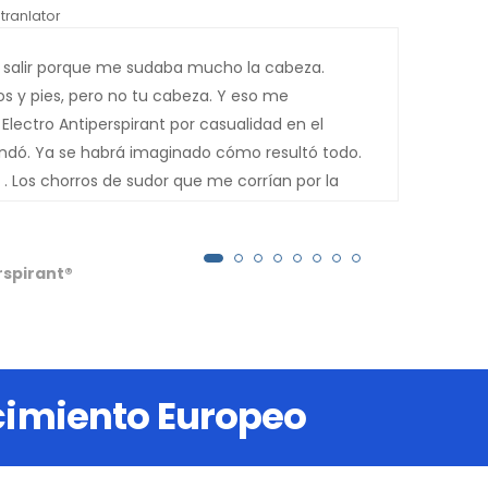
tranlator
*automati
 salir porque me sudaba mucho la cabeza.
Desp
 y pies, pero no tu cabeza. Y eso me
de s
 Electro Antiperspirant por casualidad en el
ndó. Ya se habrá imaginado cómo resultó todo.
. Los chorros de sudor que me corrían por la
chas gracias.
rspirant®
ocimiento Europeo