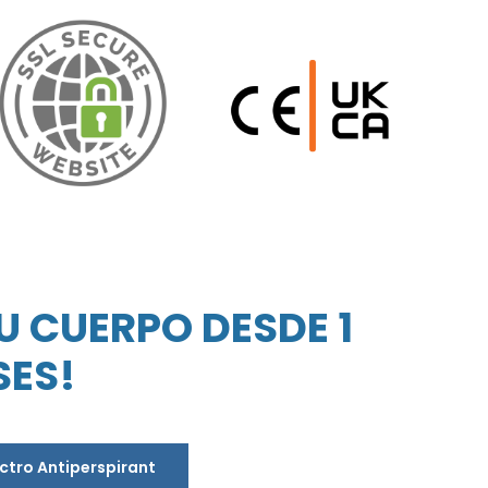
U CUERPO DESDE 1
SES!
ectro Antiperspirant