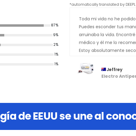
*automatically translated by DEEPL 
Toda mi vida no he podido
87%
Puedes esconder tus manos
arruinaba la vida. Encontré
9%
médico y él me lo recome
2%
Estoy absolutamente seco 
1%
cara han desaparecido. Mu
1%
Jeffrey
Electro Antipe
gía de EEUU se une al con