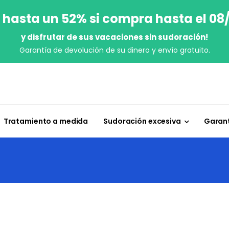
 hasta un 52% si compra hasta el 08
y disfrutar de sus vacaciones sin sudoración!
Garantía de devolución de su dinero y envío gratuito.
Tratamiento a medida
Sudoración excesiva
Garant