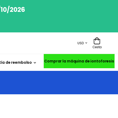
/10/2026
USD
Cesta
Comprar la máquina de iontoforesis
ía de reembolso