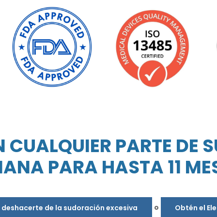
N CUALQUIER PARTE DE S
ANA PARA HASTA 11 ME
o
s deshacerte de la sudoración excesiva
Obtén el El