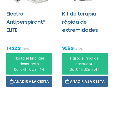
Electro
Kit de terapia
Antiperspirant®
rápida de
ELITE
extremidades
1 422 $
956 $
2 184 $
1 782 $
Hasta el final del
Hasta el final del
descuento
descuento
0d :04h :02m :44
0d :04h :02m :44
AÑADIR A LA CESTA
AÑADIR A LA CESTA