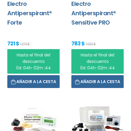
Electro
Electro
Antiperspirant®
Antiperspirant®
Forte
Sensitive PRO
721 $
783 $
1 273 $
1 639 $
Hasta el final del
Hasta el final del
descuento
descuento
0d :04h :02m :44
0d :04h :02m :44
AÑADIR A LA CESTA
AÑADIR A LA CESTA