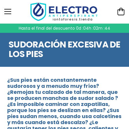
iontoforesis.tienda
Hasta el final del descuento
0d :04h :02m :44
SUDORACIÓN EXCESIVA DE
LOS PIES
¿Sus pies están constantemente
sudorosos y a menudo muy fríos?
¿Remojas tu calzado de tal manera, que
se producen manchas de sudor salado ?
¿Es imposible caminar con zapatillas,
porque los pies se deslizan en ellas? ¿Sus
pies sudan menos, cuando usa calcetines
y más cuando está descalzo? ¿Le
gustaría tener los pies secos, calientes y