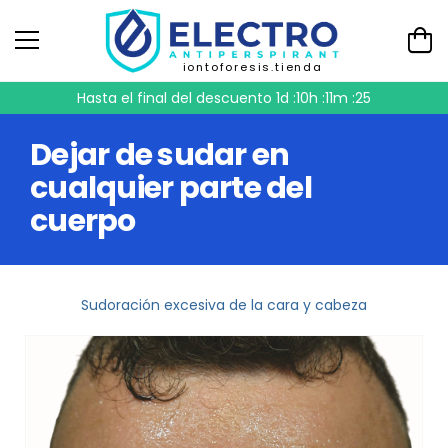
iontoforesis.tienda
Hasta el final del descuento
1d :10h :11m :24
Dejar de sudar en
cualquier parte del
cuerpo
Sudoración excesiva de la cara y cabeza