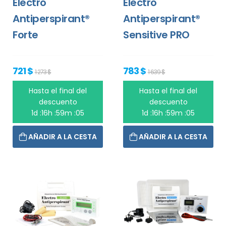
Electro
Electro
Antiperspirant®
Antiperspirant®
Forte
Sensitive PRO
721 $
783 $
1 273 $
1 639 $
Hasta el final del
Hasta el final del
descuento
descuento
1d :16h :59m :05
1d :16h :59m :05
AÑADIR A LA CESTA
AÑADIR A LA CESTA