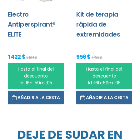
Electro
Kit de terapia
Antiperspirant®
rápida de
ELITE
extremidades
1 422 $
956 $
2 184 $
1 782 $
Hasta el final del
Hasta el final del
descuento
descuento
1d :16h :59m :05
1d :16h :59m :05
AÑADIR A LA CESTA
AÑADIR A LA CESTA
DEJE DE SUDAR EN