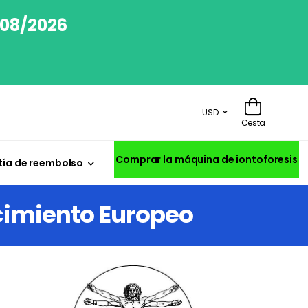
/08/2026
USD
Cesta
Comprar la máquina de iontoforesis
ía de reembolso
ocimiento Europeo