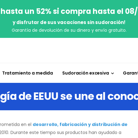
 hasta un 52% si compra hasta el 08
y disfrutar de sus vacaciones sin sudoración!
Garantía de devolución de su dinero y envío gratuito.
Tratamiento a medida
Sudoración excesiva
Garant
gía de EEUU se une al con
rometida en el
desarrollo, fabricación y distribución de
2010. Durante este tiempo sus productos han ayudado a