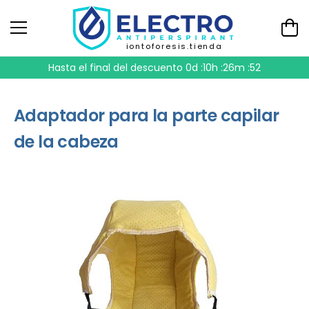
iontoforesis.tienda
Hasta el final del descuento
0d :10h :26m :52
Adaptador para la parte capilar
de la cabeza