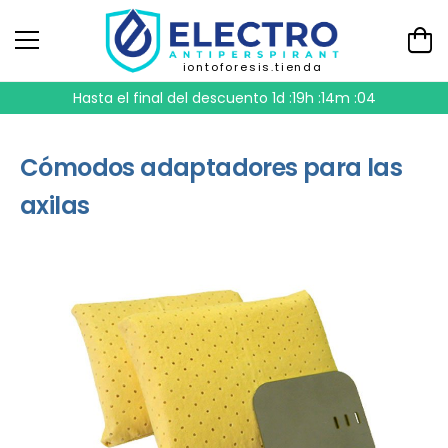
iontoforesis.tienda
Hasta el final del descuento
1d :19h :14m :04
Cómodos adaptadores para las
axilas