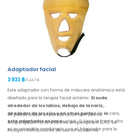
Adaptador facial
3 933 ฿
6 247 ฿
Este adaptador con forma de máscara anatómica está
diseñado para la terapia facial anterior.
Si suda
alrededor de los
labios, debajo de la nariz,
alrededor de los ojos
y en otras partes
de
la
cara,
Se puede utilizar en combinación con Electro
este adaptador
es
para
usted
.
Si
tiene
la frente alta
Antiperspirant Forte o Electro Antiperspirant ELITE. Se
es aconsejable combinarlo
con el Adaptador
para la
incluyen instrucciones de
uso
en su
idioma.