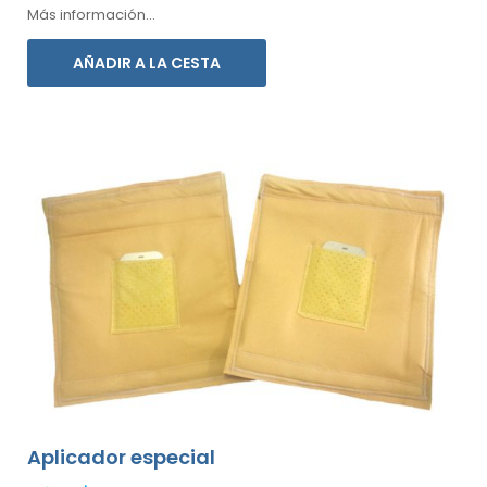
frente.
Más información...
AÑADIR A LA CESTA
Aplicador especial