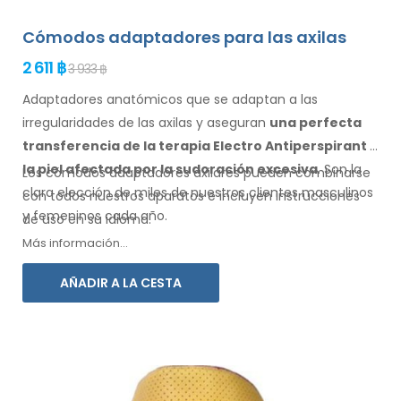
Cómodos adaptadores para las axilas
2 611 ฿
3 933 ฿
Adaptadores anatómicos que se adaptan a las
irregularidades de las axilas
y aseguran
una perfecta
transferencia de la terapia Electro Antiperspirant
a
la piel
afectada por la sudoración excesiva
. Son la
Los cómodos adaptadores
axilares
pueden combinarse
clara elección de miles de nuestros clientes masculinos
con
todos
nuestros aparatos e incluyen instrucciones
y femeninos
cada año.
de
uso
en su idioma.
Más información...
AÑADIR A LA CESTA