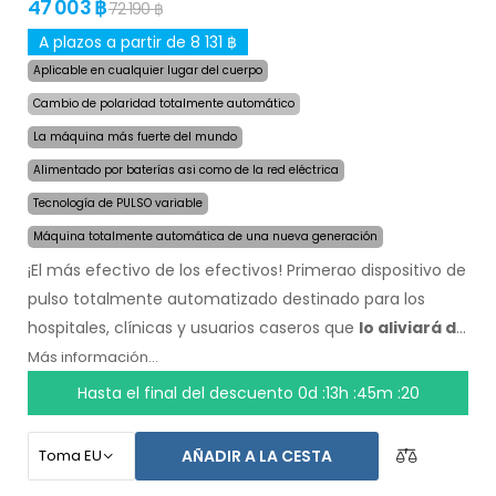
47 003 ฿
72 190 ฿
A plazos a partir de 8 131 ฿
Aplicable en cualquier lugar del cuerpo
Cambio de polaridad totalmente automático
La máquina más fuerte del mundo
Alimentado por baterías asi como de la red eléctrica
Tecnología de PULSO variable
Máquina totalmente automática de una nueva generación
¡El más efectivo de los efectivos! Primerao dispositivo de
pulso totalmente automatizado destinado para los
hospitales, clínicas y usuarios caseros que
lo aliviará de
la sudoración incluso por varios meses con una sola
Más información...
aplicación
. Al comienzo del tratamiento, solo escoge el
Hasta el final del descuento
0d :13h :45m :19
área afectada por la sudoración excesiva y la
computadora hará todo por ti.
La revolucionaria
AÑADIR A LA CESTA
tecnología de pulso
permite un tratamiento sensible