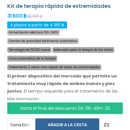
Kit de terapia rápida de extremidades
31 600 ฿
58 903 ฿
A plazos a partir de 4 991 ฿
Alimentación eléctrica 100-240V
Cambio de polaridad totalmente automático
Tecnología de PULSO suave
Adecuado para la terapia de las axilas
Inicio automático de la terapia
Tratamiento 2 veces mas rápido de todas las extremidades
El primer dispositivo del mercado que permite un
tratamiento muy rápido de ambas manos y pies
juntos.
El tiempo requerido para el tratamiento de las
cuatro extremidades fue reducido a la mitad, a un
Más información...
máximo de 24 minutos, y la duración y velocidad de los
Hasta el final del descuento
0d :13h :45m :19
efectos se mantienen. Con el sistema automático no
depende de ninguna otra persona. Tenga sus manos,
AÑADIR A LA CESTA
pies y axilas secos hoy. El precio del producto ya incluye