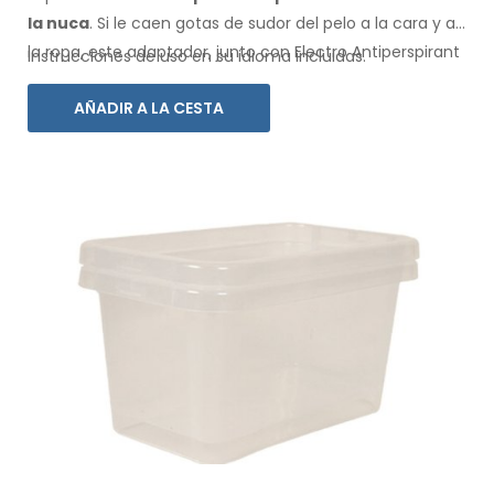
la nuca
. Si le caen gotas de sudor
del pelo
a la cara
y a
la ropa
, este adaptador, junto con Electro Antiperspirant
Instrucciones de uso en su idioma incluidas.
Forte o Electro Antiperspirant ELITE, es para usted.
AÑADIR A LA CESTA