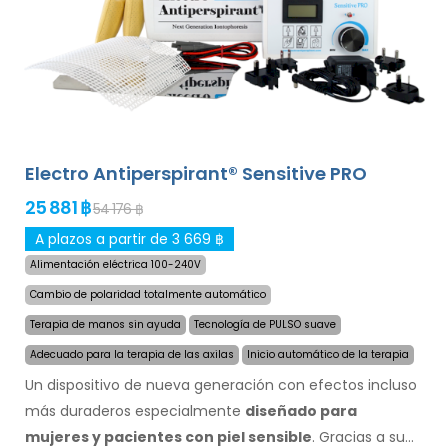
el
envío exprés a nivel mundial y una garantía de
devolución de dinero en caso de disconformidad
.
Las intrucciones de uso estan en su idioma.
Electro Antiperspirant® Sensitive PRO
25 881 ฿
54 176 ฿
A plazos a partir de 3 669 ฿
Alimentación eléctrica 100-240V
Cambio de polaridad totalmente automático
Terapia de manos sin ayuda
Tecnología de PULSO suave
Adecuado para la terapia de las axilas
Inicio automático de la terapia
Un dispositivo de nueva generación con efectos incluso
más duraderos especialmente
diseñado para
mujeres y pacientes con piel sensible
. Gracias a su