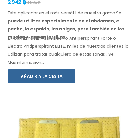
2 942 ฿
4 595 ฿
Este aplicador es el más versátil de nuestra gama.Se
puede utilizar especialmente
en el abdomen, el
pecho, la espalda, las nalgas,
pero también en los
muslos
y las pantorrillas.
En combinación con Electro Antiperspirant Forte o
Electro Antiperspirant ELITE, miles de nuestros clientes lo
utilizan para tratar cualquiera
de estas
zonas
.
Se
incluyen instrucciones de
uso
en su idioma.
Más información...
AÑADIR A LA CESTA