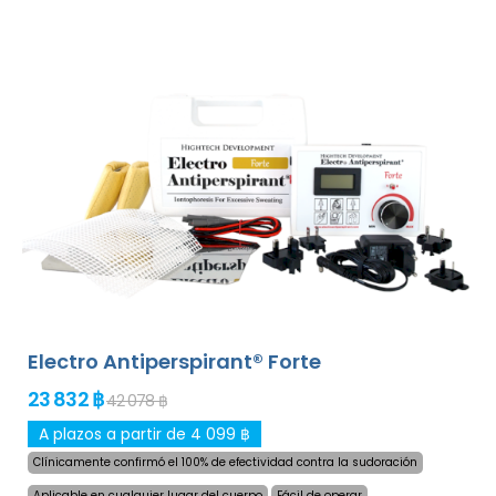
en cualquier parte del cuerpo, sin incomodidad. Gracias
al adaptador de corriente AC y la batería incorporada de
alta capacidad, nunca serás tomado por sorpresa por
baterías descargadas. Solución delicada y definitiva
para la sudoración excesiva de manos, pies y axilas
(incluido en el paquete básico). Con adaptadores
adicionales, la sudoración excesiva de la cabeza, frente,
abdomen, espalda, nalgas, pecho y otras partes del
cuerpo también pueden ser tratados con éxito y por
largo tiempo.
¡Garantía de devolución de dinero en
caso de insatisfacción y envío exprés en todo el
mundo gratis!
Electro Antiperspirant® Forte
23 832 ฿
42 078 ฿
A plazos a partir de 4 099 ฿
Clínicamente confirmó el 100% de efectividad contra la sudoración
Aplicable en cualquier lugar del cuerpo
Fácil de operar