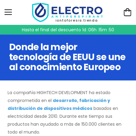
iontoforesis.tienda
Hasta el final del descuento
1d :06h :15m :50
Donde la mejor
tecnología de EEUU se une
al conocimiento Europeo
La compañía HIGHTECH DEVELOPMENT ha estado
comprometida en el
desarrollo, fabricación y
distribución de dispositivos médicos
basados en
electricidad desde 2010. Durante este tiempo sus
productos han ayudado a más de 150.000 clientes en
todo el mundo.