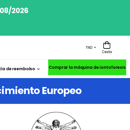
/08/2026
TND
Cesta
Comprar la máquina de iontoforesis
ía de reembolso
ocimiento Europeo