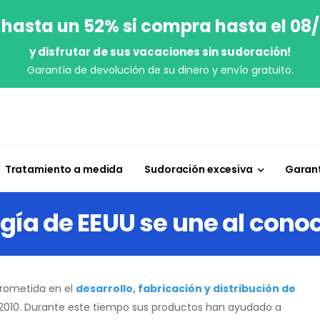
 hasta un 52% si compra hasta el 08
y disfrutar de sus vacaciones sin sudoración!
Garantía de devolución de su dinero y envío gratuito.
Tratamiento a medida
Sudoración excesiva
Garant
gía de EEUU se une al con
rometida en el
desarrollo, fabricación y distribución de
2010. Durante este tiempo sus productos han ayudado a