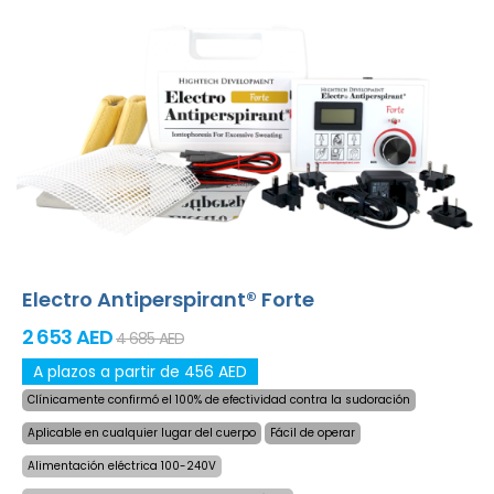
baterías descargadas. Solución delicada y definitiva para
la sudoración excesiva de manos, pies y axilas (incluido
en el paquete básico). Con adaptadores adicionales, la
sudoración excesiva de la cabeza, frente, abdomen,
espalda, nalgas, pecho y otras partes del cuerpo también
pueden ser tratados con éxito y por largo
tiempo.
¡Garantía de devolución de dinero en caso
de insatisfacción y envío exprés en todo el mundo
gratis!
Electro Antiperspirant® Forte
2 653 AED
4 685 AED
A plazos a partir de 456 AED
Clínicamente confirmó el 100% de efectividad contra la sudoración
Aplicable en cualquier lugar del cuerpo
Fácil de operar
Alimentación eléctrica 100-240V