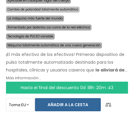
Aplicable en cualquier lugar del cuerpo
Cambio de polaridad totalmente automático
La máquina más fuerte del mundo
Alimentado por baterías asi como de la red eléctrica
Tecnología de PULSO variable
Máquina totalmente automática de una nueva generación
¡El más efectivo de los efectivos! Primerao dispositivo de
pulso totalmente automatizado destinado para los
hospitales, clínicas y usuarios caseros que
lo aliviará de
la sudoración incluso por varios meses con una sola
Más información...
aplicación
. Al comienzo del tratamiento, solo escoge el
Hasta el final del descuento
0d :18h :20m :43
área afectada por la sudoración excesiva y la
computadora hará todo por ti.
La revolucionaria
AÑADIR A LA CESTA
tecnología de pulso
permite un tratamiento sensible en
cualquier parte del cuerpo, sin incomodidad. Gracias al
adaptador de corriente AC y la batería incorporada de
alta capacidad, nunca serás tomado por sorpresa por