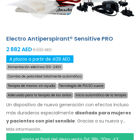
en su idioma.
Electro Antiperspirant® Sensitive PRO
2 882 AED
6 032 AED
A plazos a partir de 409 AED
Alimentación eléctrica 100-240V
Cambio de polaridad totalmente automático
Terapia de manos sin ayuda
Tecnología de PULSO suave
Adecuado para la terapia de las axilas
Inicio automático de la terapia
Un dispositivo de nueva generación con efectos incluso
más duraderos especialmente
diseñado para mujeres
y pacientes con piel sensible
. Gracias a su nueva y
revolucionaria tecnogología, puede detener la sudoración
Más información...
de forma rápida y por un largo tiempo. Especialmente
Hasta el final del descuento
0d :18h :20m :43