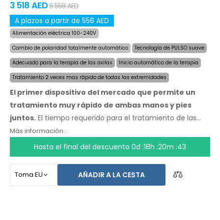
3 518 AED
6 558 AED
A plazos a partir de 556 AED
Alimentación eléctrica 100-240V
Cambio de polaridad totalmente automático
Tecnología de PULSO suave
Adecuado para la terapia de las axilas
Inicio automático de la terapia
Tratamiento 2 veces mas rápido de todas las extremidades
El primer dispositivo del mercado que permite un
tratamiento muy rápido de ambas manos y pies
juntos.
El tiempo requerido para el tratamiento de las
cuatro extremidades fue reducido a la mitad, a un
Más información...
máximo de 24 minutos, y la duración y velocidad de los
Hasta el final del descuento
0d :18h :20m :43
efectos se mantienen. Con el sistema automático no
depende de ninguna otra persona. Tenga sus manos, pies
AÑADIR A LA CESTA
y axilas secos hoy. El precio del producto ya incluye
el
envío exprés a nivel mundial y una garantía de
devolución de dinero en caso de disconformidad.
Las
instrucciones de uso estan en su idioma.