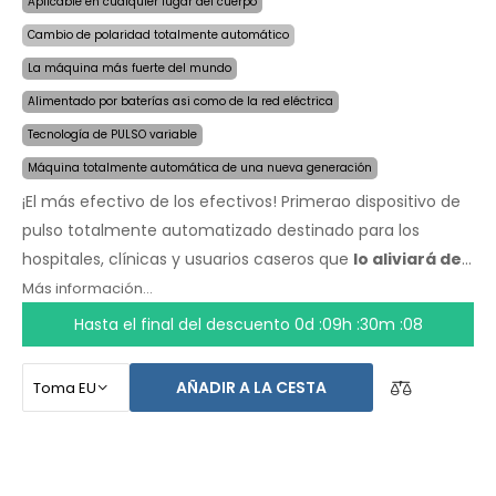
Aplicable en cualquier lugar del cuerpo
Cambio de polaridad totalmente automático
La máquina más fuerte del mundo
Alimentado por baterías asi como de la red eléctrica
Tecnología de PULSO variable
Máquina totalmente automática de una nueva generación
¡El más efectivo de los efectivos! Primerao dispositivo de
pulso totalmente automatizado destinado para los
hospitales, clínicas y usuarios caseros que
lo aliviará de
la sudoración incluso por varios meses con una sola
Más información...
aplicación
. Al comienzo del tratamiento, solo escoge el
Hasta el final del descuento
0d :09h :30m :07
área afectada por la sudoración excesiva y la
computadora hará todo por ti.
La revolucionaria
AÑADIR A LA CESTA
tecnología de pulso
permite un tratamiento sensible en
cualquier parte del cuerpo, sin incomodidad. Gracias al
adaptador de corriente AC y la batería incorporada de
alta capacidad, nunca serás tomado por sorpresa por