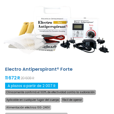
baterías descargadas. Solución delicada y definitiva para
la sudoración excesiva de manos, pies y axilas (incluido
en el paquete básico). Con adaptadores adicionales, la
sudoración excesiva de la cabeza, frente, abdomen,
espalda, nalgas, pecho y otras partes del cuerpo también
pueden ser tratados con éxito y por largo
tiempo.
¡Garantía de devolución de dinero en caso
de insatisfacción y envío exprés en todo el mundo
gratis!
Electro Antiperspirant® Forte
11 672 R
20 608 R
A plazos a partir de 2 007 R
Clínicamente confirmó el 100% de efectividad contra la sudoración
Aplicable en cualquier lugar del cuerpo
Fácil de operar
Alimentación eléctrica 100-240V