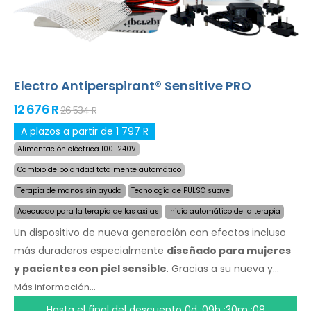
en su idioma.
Electro Antiperspirant® Sensitive PRO
12 676 R
26 534 R
A plazos a partir de 1 797 R
Alimentación eléctrica 100-240V
Cambio de polaridad totalmente automático
Terapia de manos sin ayuda
Tecnología de PULSO suave
Adecuado para la terapia de las axilas
Inicio automático de la terapia
Un dispositivo de nueva generación con efectos incluso
más duraderos especialmente
diseñado para mujeres
y pacientes con piel sensible
. Gracias a su nueva y
revolucionaria tecnogología, puede detener la sudoración
Más información...
de forma rápida y por un largo tiempo. Especialmente
Hasta el final del descuento
0d :09h :30m :07