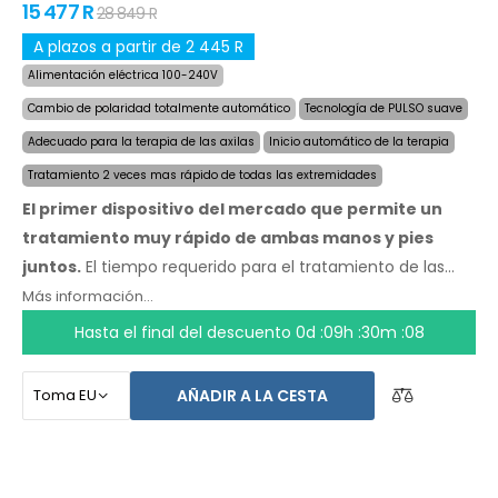
15 477 R
28 849 R
A plazos a partir de 2 445 R
Alimentación eléctrica 100-240V
Cambio de polaridad totalmente automático
Tecnología de PULSO suave
Adecuado para la terapia de las axilas
Inicio automático de la terapia
Tratamiento 2 veces mas rápido de todas las extremidades
El primer dispositivo del mercado que permite un
tratamiento muy rápido de ambas manos y pies
juntos.
El tiempo requerido para el tratamiento de las
cuatro extremidades fue reducido a la mitad, a un
Más información...
máximo de 24 minutos, y la duración y velocidad de los
Hasta el final del descuento
0d :09h :30m :07
efectos se mantienen. Con el sistema automático no
depende de ninguna otra persona. Tenga sus manos, pies
AÑADIR A LA CESTA
y axilas secos hoy. El precio del producto ya incluye
el
envío exprés a nivel mundial y una garantía de
devolución de dinero en caso de disconformidad.
Las
instrucciones de uso estan en su idioma.