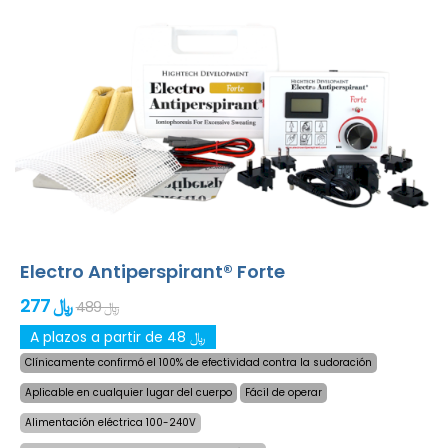
baterías descargadas. Solución delicada y definitiva para
la sudoración excesiva de manos, pies y axilas (incluido
en el paquete básico). Con adaptadores adicionales, la
sudoración excesiva de la cabeza, frente, abdomen,
espalda, nalgas, pecho y otras partes del cuerpo también
pueden ser tratados con éxito y por largo
tiempo.
¡Garantía de devolución de dinero en caso
de insatisfacción y envío exprés en todo el mundo
gratis!
Electro Antiperspirant® Forte
277 ﷼
489 ﷼
A plazos a partir de 48 ﷼
Clínicamente confirmó el 100% de efectividad contra la sudoración
Aplicable en cualquier lugar del cuerpo
Fácil de operar
Alimentación eléctrica 100-240V