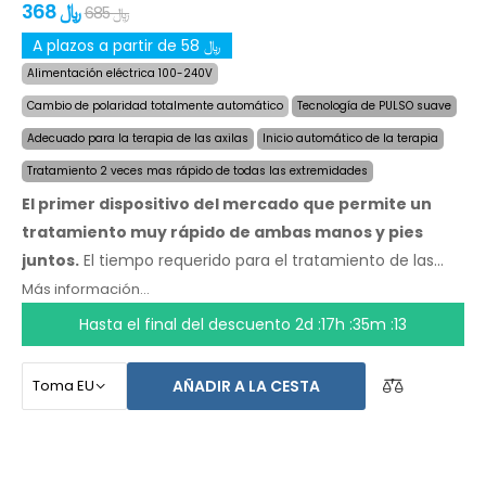
368 ﷼
685 ﷼
A plazos a partir de 58 ﷼
Alimentación eléctrica 100-240V
Cambio de polaridad totalmente automático
Tecnología de PULSO suave
Adecuado para la terapia de las axilas
Inicio automático de la terapia
Tratamiento 2 veces mas rápido de todas las extremidades
El primer dispositivo del mercado que permite un
tratamiento muy rápido de ambas manos y pies
juntos.
El tiempo requerido para el tratamiento de las
cuatro extremidades fue reducido a la mitad, a un
Más información...
máximo de 24 minutos, y la duración y velocidad de los
Hasta el final del descuento
2d :17h :35m :13
efectos se mantienen. Con el sistema automático no
depende de ninguna otra persona. Tenga sus manos, pies
AÑADIR A LA CESTA
y axilas secos hoy. El precio del producto ya incluye
el
envío exprés a nivel mundial y una garantía de
devolución de dinero en caso de disconformidad.
Las
instrucciones de uso estan en su idioma.