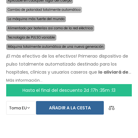
Aplicable en cualquier lugar del cuerpo
Cambio de polaridad totalmente automático
La máquina más fuerte del mundo
Alimentado por baterías asi como de la red eléctrica
Tecnología de PULSO variable
Máquina totalmente automática de una nueva generación
¡El más efectivo de los efectivos! Primerao dispositivo de
pulso totalmente automatizado destinado para los
hospitales, clínicas y usuarios caseros que
lo aliviará de
la sudoración incluso por varios meses con una sola
Más información...
aplicación
. Al comienzo del tratamiento, solo escoge el
Hasta el final del descuento
2d :17h :35m :13
área afectada por la sudoración excesiva y la
computadora hará todo por ti.
La revolucionaria
AÑADIR A LA CESTA
tecnología de pulso
permite un tratamiento sensible en
cualquier parte del cuerpo, sin incomodidad. Gracias al
adaptador de corriente AC y la batería incorporada de
alta capacidad, nunca serás tomado por sorpresa por