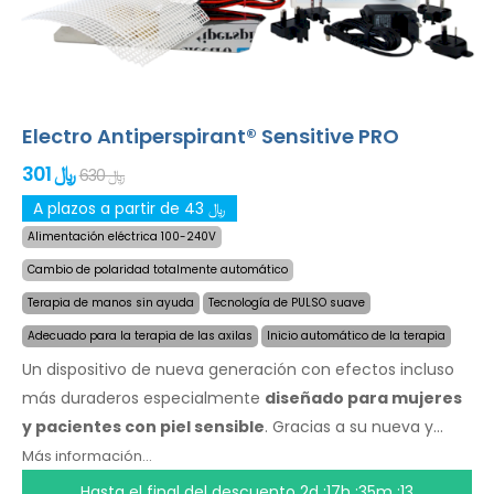
en su idioma.
Electro Antiperspirant® Sensitive PRO
301 ﷼
630 ﷼
A plazos a partir de 43 ﷼
Alimentación eléctrica 100-240V
Cambio de polaridad totalmente automático
Terapia de manos sin ayuda
Tecnología de PULSO suave
Adecuado para la terapia de las axilas
Inicio automático de la terapia
Un dispositivo de nueva generación con efectos incluso
más duraderos especialmente
diseñado para mujeres
y pacientes con piel sensible
. Gracias a su nueva y
revolucionaria tecnogología, puede detener la sudoración
Más información...
de forma rápida y por un largo tiempo. Especialmente
Hasta el final del descuento
2d :17h :35m :13