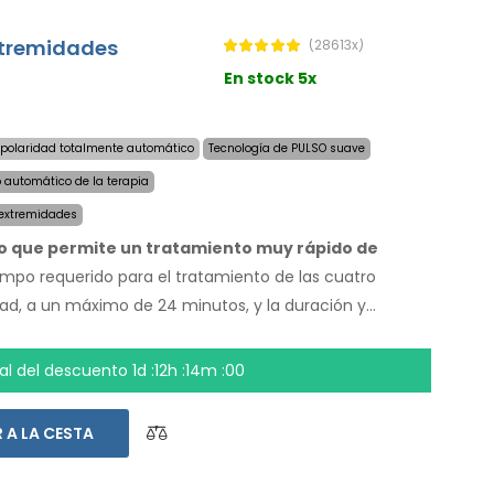
extremidades
(28613x)
En stock 5x
polaridad totalmente automático
Tecnología de PULSO suave
o automático de la terapia
 extremidades
do que permite un tratamiento muy rápido de
empo requerido para el tratamiento de las cuatro
ad, a un máximo de 24 minutos, y la duración y
enen. Con el sistema automático no depende de
os, pies y axilas secos hoy. El precio del producto ya
inal del descuento
1d :12h :13m :59
undial y una garantía de devolución de dinero en
rucciones de uso estan en su idioma.
 A LA CESTA