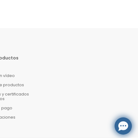
roductos
en vídeo
e productos
y certificados
os
e pago
caciones