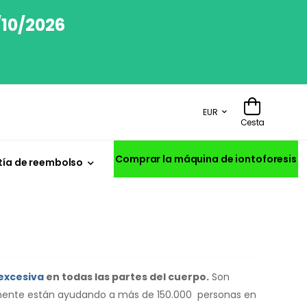
/10/2026
EUR
Cesta
Comprar la máquina de iontoforesis
ía de reembolso
excesiva
en todas las partes del cuerpo.
Son
mente están ayudando a más de 150.000 personas en