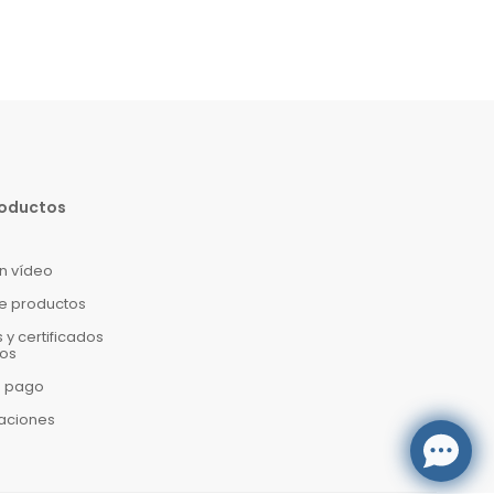
roductos
en vídeo
e productos
y certificados
os
e pago
caciones