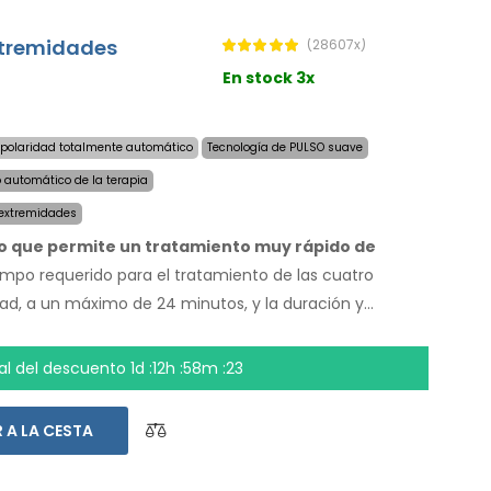
extremidades
(28607x)
En stock 3x
polaridad totalmente automático
Tecnología de PULSO suave
o automático de la terapia
 extremidades
do que permite un tratamiento muy rápido de
empo requerido para el tratamiento de las cuatro
ad, a un máximo de 24 minutos, y la duración y
enen. Con el sistema automático no depende de
os, pies y axilas secos hoy. El precio del producto ya
nal del descuento
1d :12h :58m :23
undial y una garantía de devolución de dinero en
rucciones de uso estan en su idioma.
 A LA CESTA