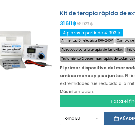
Kit de terapia rápida de 
31 611 ฿
58 923 ฿
A plazos a partir de 4 993 ฿
Alimentación eléctrica 100-240V
Cambio de 
Adecuado para la terapia de las axilas
Inici
Tratamiento 2 veces mas rápido de todas las
El primer dispositivo del merca
ambas manos y pies juntos.
El ti
extremidades fue reducido a la mit
velocidad de los efectos se manti
Más información...
ninguna otra persona. Tenga sus man
Hasta el fi
incluye el
envío exprés a nivel m
caso de disconformidad.
Las inst
AÑADIR