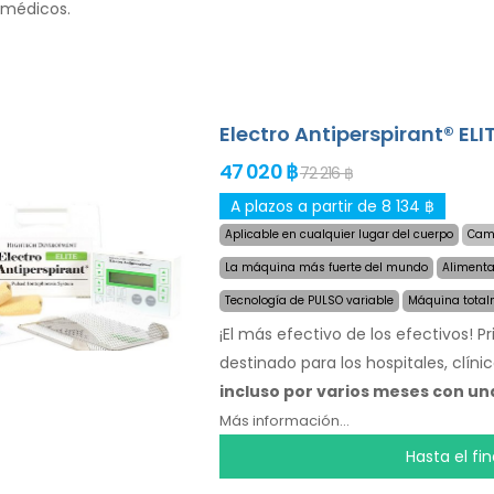
 médicos.
Electro Antiperspirant® ELI
47 020 ฿
72 216 ฿
A plazos a partir de 8 134 ฿
Aplicable en cualquier lugar del cuerpo
Camb
La máquina más fuerte del mundo
Alimenta
Tecnología de PULSO variable
Máquina total
¡El más efectivo de los efectivos! 
destinado para los hospitales, clín
incluso por varios meses con una
escoge el área afectada por la sud
Más información...
revolucionaria tecnología de pu
Hasta el fi
del cuerpo, sin incomodidad. Gracia