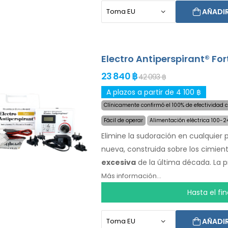
de alta capacidad, nunca serás to
AÑADIR
delicada y definitiva para la sudora
paquete básico). Con adaptadores a
frente, abdomen, espalda, nalgas, 
Electro Antiperspirant® For
tratados con éxito y por largo tiem
insatisfacción y envío exprés en
23 840 ฿
42 093 ฿
A plazos a partir de 4 100 ฿
Clínicamente confirmó el 100% de efectividad 
Fácil de operar
Alimentación eléctrica 100-
Elimine la sudoración en cualquie
nueva, construida sobre los cimien
excesiva
de la última década. La p
que detuvo la sudoración en el 100%
Más información...
sudoración de tus manos, pies y ax
Hasta el fi
opcionales, la sudoración excesiva d
glúteos, el pecho y otras áreas de
AÑADIR