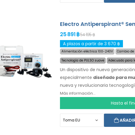
durante mucho tiempo. Electro Anti
adaptadores opcionales de nuestra o
exprés a nivel mundial y una ga
Electro Antiperspirant® Se
disconformidad
. Las intrucciones
25 891 ฿
54 195 ฿
A plazos a partir de 3 670 ฿
Alimentación eléctrica 100-240V
Cambio de 
Tecnología de PULSO suave
Adecuado para la
Un dispositivo de nueva generació
especialmente
diseñado para muj
nueva y revolucionaria tecnogologí
un largo tiempo. Especialmente dise
Más información...
manos sin ayuda de otras personas (
Hasta el fi
producto ya incluye el
envío expr
devolución de dinero en caso d
AÑADIR
idioma.