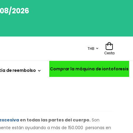
/08/2026
THB
Cesta
Comprar la máquina de iontoforesis
ía de reembolso
excesiva
en todas las partes del cuerpo.
Son
mente están ayudando a más de 150.000 personas en