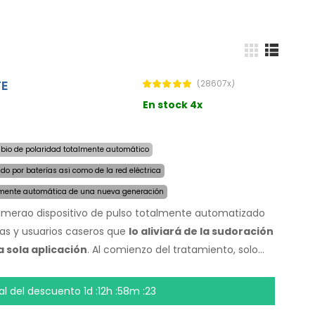
TE
(28607x)
En stock 4x
io de polaridad totalmente automático
do por baterías asi como de la red eléctrica
mente automática de una nueva generación
Primerao dispositivo de pulso totalmente automatizado
icas y usuarios caseros que
lo aliviará de la sudoración
 sola aplicación
. Al comienzo del tratamiento, solo
oración excesiva y la computadora hará todo por ti.
La
lso
permite un tratamiento sensible en cualquier parte
nal del descuento
1d :12h :58m :23
s al adaptador de corriente AC y la batería incorporada