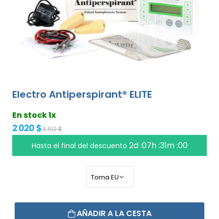
Electro Antiperspirant® ELITE
En stock 1x
2 020 $
3 102 $
2d :07h :30m :59
Hasta el final del descuento
AÑADIR A LA CESTA