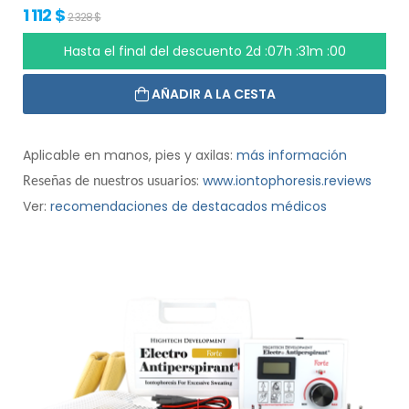
1 112 $
2 328 $
Hasta el final del descuento
2d :07h :30m :59
AÑADIR A LA CESTA
Aplicable en manos, pies y axilas:
más información
:
www.iontophoresis.reviews
Reseñas de nuestros usuarios
Ver:
recomendaciones de destacados médicos