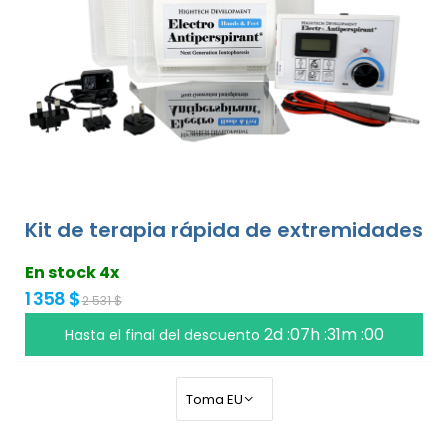
Kit de terapia rápida de extremidades
En stock 4x
1 358 $
2 531 $
2d :07h :30m :59
Hasta el final del descuento