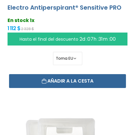
Electro Antiperspirant® Sensitive PRO
En stock 1x
1 112 $
2 328 $
2d :07h :30m :59
Hasta el final del descuento
AÑADIR A LA CESTA