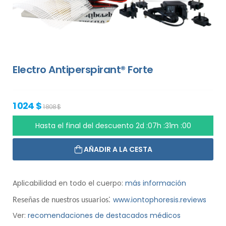
Electro Antiperspirant® Forte
1 024 $
1 808 $
Hasta el final del descuento
2d :07h :30m :59
AÑADIR A LA CESTA
Aplicabilidad en todo el cuerpo:
más información
:
www.iontophoresis.reviews
Reseñas de nuestros usuarios
Ver:
recomendaciones de destacados médicos