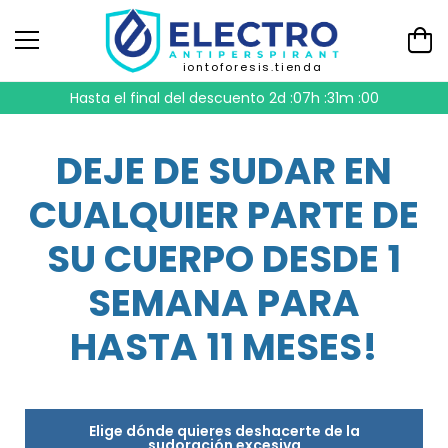
iontoforesis.tienda
Hasta el final del descuento
2d :07h :30m :59
DEJE DE SUDAR EN
CUALQUIER PARTE DE
SU CUERPO DESDE 1
SEMANA PARA
HASTA 11 MESES!
Elige dónde quieres deshacerte de la
sudoración excesiva