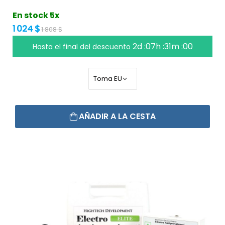
En stock 5x
1 024 $
1 808 $
2d :07h :30m :59
Hasta el final del descuento
AÑADIR A LA CESTA