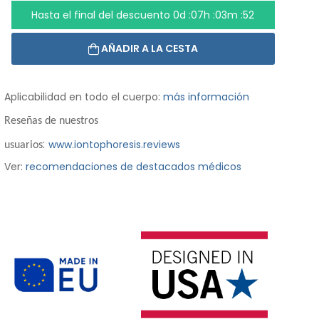
Hasta el final del descuento
0d :07h :03m :50
AÑADIR A LA CESTA
Aplicabilidad en todo el cuerpo:
más información
Reseñas de nuestros
:
www.iontophoresis.reviews
usuarios
Ver:
recomendaciones de destacados médicos