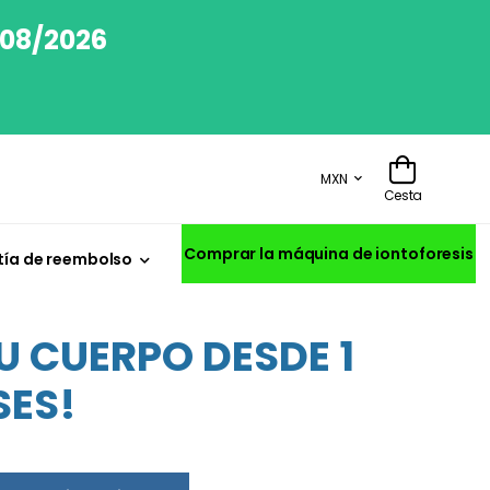
/08/2026
MXN
Cesta
Comprar la máquina de iontoforesis
ía de reembolso
U CUERPO DESDE 1
SES!