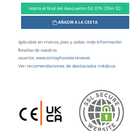
Hasta el final del descuento
0d :07h :03m :50
AÑADIR A LA CESTA
Aplicable en manos, pies y axilas:
más información
Reseñas de nuestros
:
www.iontophoresis.reviews
usuarios
Ver:
recomendaciones de destacados médicos