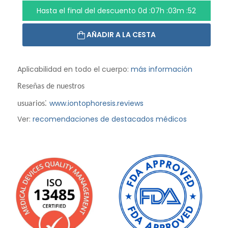
Hasta el final del descuento
0d :07h :03m :50
AÑADIR A LA CESTA
Aplicabilidad en todo el cuerpo:
más información
Reseñas de nuestros
:
www.iontophoresis.reviews
usuarios
Ver:
recomendaciones de destacados médicos