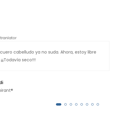
tranlator
*automati
cuero cabelludo ya no suda. Ahora, estoy libre
Esta
¡¡¡Todavía seco!!!
com
di
pirant®