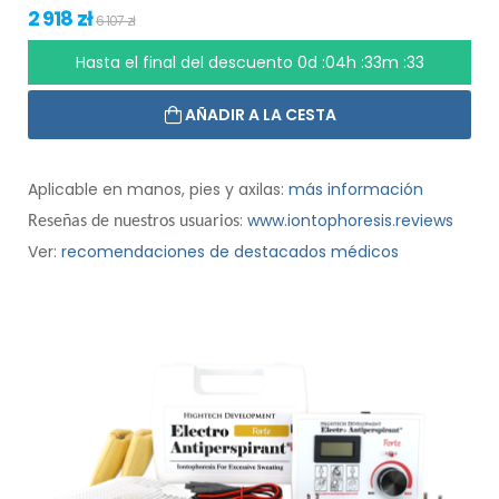
2 918 zł
6 107 zł
Hasta el final del descuento
0d :04h :33m :32
AÑADIR A LA CESTA
Aplicable en manos, pies y axilas:
más información
:
www.iontophoresis.reviews
Reseñas de nuestros usuarios
Ver:
recomendaciones de destacados médicos