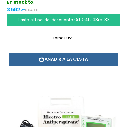
En stock 5x
3 562 zł
6 640 zł
0d :04h :33m :32
Hasta el final del descuento
AÑADIR A LA CESTA