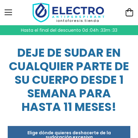
iontoforesis.tienda
Hasta el final del descuento
0d :04h :33m :32
DEJE DE SUDAR EN
CUALQUIER PARTE DE
SU CUERPO DESDE 1
SEMANA PARA
HASTA 11 MESES!
Elige dónde quieres deshacerte de la
sudoración excesiva