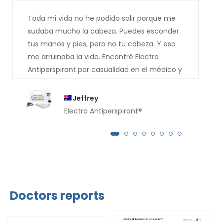
Toda mi vida no he podido salir porque me
sudaba mucho la cabeza. Puedes esconder
tus manos y pies, pero no tu cabeza. Y eso
me arruinaba la vida. Encontré Electro
Antiperspirant por casualidad en el médico y
él me lo recomendó. Ya se habrá imaginado
cómo resultó todo. Estoy absolutamente
Jeffrey
seco . Los chorros de sudor que me corrían
Electro Antiperspirant®
por la cara han desaparecido. Muchas
gracias.
Doctors reports