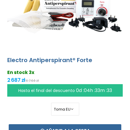
Electro Antiperspirant® Forte
En stock 3x
2 687 zł
4 744 zł
0d :04h :33m :32
Hasta el final del descuento