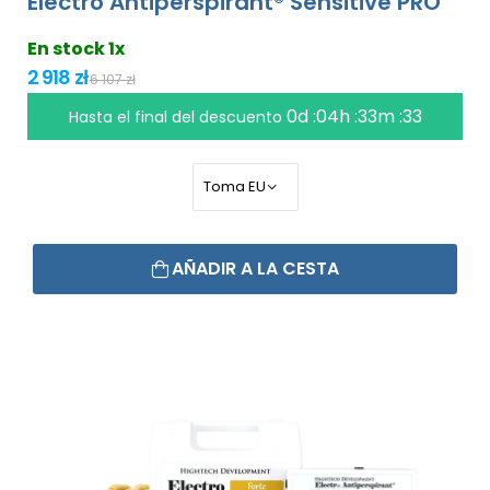
Electro Antiperspirant® Sensitive PRO
En stock 1x
2 918 zł
6 107 zł
0d :04h :33m :32
Hasta el final del descuento
AÑADIR A LA CESTA