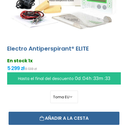
Electro Antiperspirant® ELITE
En stock 1x
5 299 zł
8 138 zł
0d :04h :33m :32
Hasta el final del descuento
AÑADIR A LA CESTA