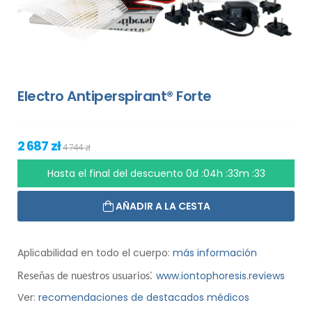
Electro Antiperspirant® Forte
2 687 zł
4 744 zł
Hasta el final del descuento
0d :04h :33m :32
AÑADIR A LA CESTA
Aplicabilidad en todo el cuerpo:
más información
:
www.iontophoresis.reviews
Reseñas de nuestros usuarios
Ver:
recomendaciones de destacados médicos