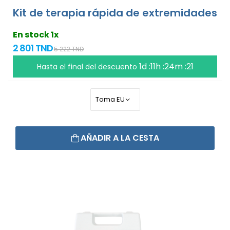
Kit de terapia rápida de extremidades
En stock 1x
2 801 TND
5 222 TND
1d :11h :24m :20
Hasta el final del descuento
AÑADIR A LA CESTA