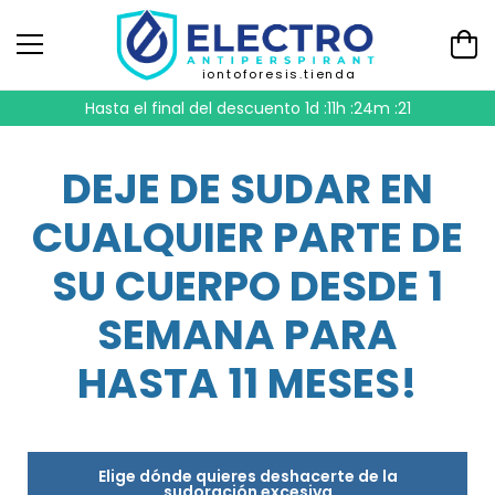
iontoforesis.tienda
Hasta el final del descuento
1d :11h :24m :20
DEJE DE SUDAR EN
CUALQUIER PARTE DE
SU CUERPO DESDE 1
SEMANA PARA
HASTA 11 MESES!
Elige dónde quieres deshacerte de la
sudoración excesiva