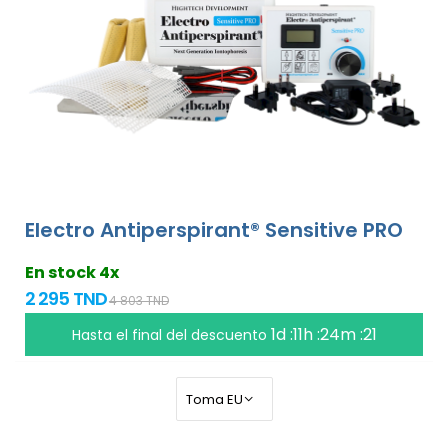
Electro Antiperspirant® Sensitive PRO
En stock 4x
2 295 TND
4 803 TND
1d :11h :24m :20
Hasta el final del descuento