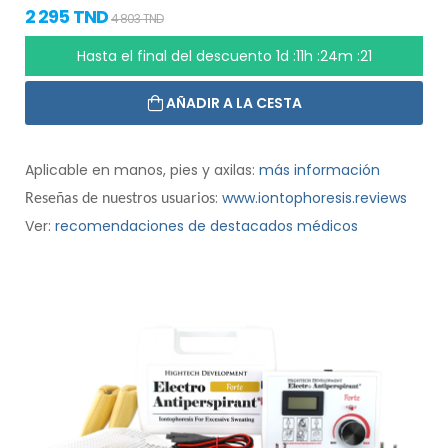
2 295 TND
4 803 TND
Hasta el final del descuento
1d :11h :24m :20
AÑADIR A LA CESTA
Aplicable en manos, pies y axilas:
más información
:
www.iontophoresis.reviews
Reseñas de nuestros usuarios
Ver:
recomendaciones de destacados médicos