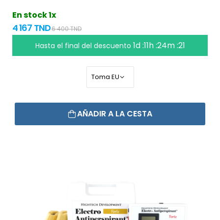
En stock 1x
4 167 TND
6 400 TND
1d :11h :24m :20
Hasta el final del descuento
AÑADIR A LA CESTA