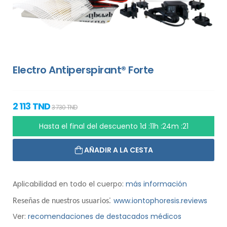
Electro Antiperspirant® Forte
2 113 TND
3 730 TND
Hasta el final del descuento
1d :11h :24m :20
AÑADIR A LA CESTA
Aplicabilidad en todo el cuerpo:
más información
:
www.iontophoresis.reviews
Reseñas de nuestros usuarios
Ver:
recomendaciones de destacados médicos