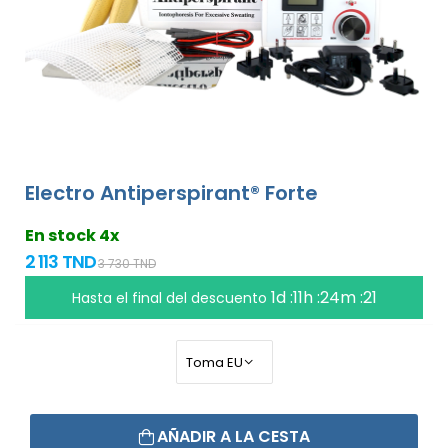
Electro Antiperspirant® Forte
En stock 4x
2 113 TND
3 730 TND
1d :11h :24m :20
Hasta el final del descuento
AÑADIR A LA CESTA