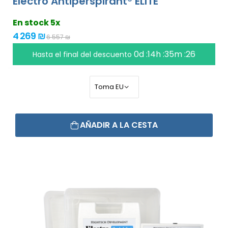
Electro Antiperspirant® ELITE
En stock 5x
4 269 ₪
6 557 ₪
0d :14h :35m :26
Hasta el final del descuento
AÑADIR A LA CESTA