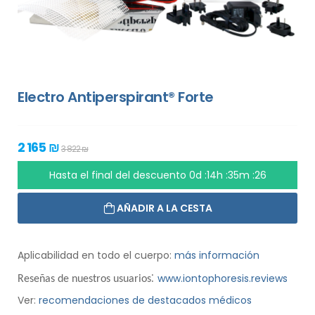
Electro Antiperspirant® Forte
2 165 ₪
3 822 ₪
Hasta el final del descuento
0d :14h :35m :26
AÑADIR A LA CESTA
Aplicabilidad en todo el cuerpo:
más información
:
www.iontophoresis.reviews
Reseñas de nuestros usuarios
Ver:
recomendaciones de destacados médicos