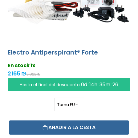
Electro Antiperspirant® Forte
En stock 1x
2 165 ₪
3 822 ₪
0d :14h :35m :26
Hasta el final del descuento
AÑADIR A LA CESTA