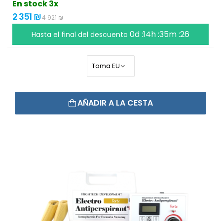
En stock 3x
2 351 ₪
4 921 ₪
0d :14h :35m :26
Hasta el final del descuento
AÑADIR A LA CESTA