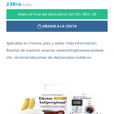
2 351 ₪
4 921 ₪
Hasta el final del descuento
0d :14h :35m :26
AÑADIR A LA CESTA
Aplicable en manos, pies y axilas:
más información
:
www.iontophoresis.reviews
Reseñas de nuestros usuarios
Ver:
recomendaciones de destacados médicos