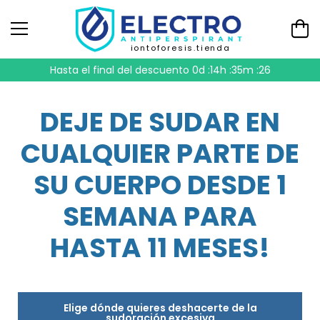
iontoforesis.tienda
Hasta el final del descuento
0d :14h :35m :26
DEJE DE SUDAR EN
CUALQUIER PARTE DE
SU CUERPO DESDE 1
SEMANA PARA
HASTA 11 MESES!
Elige dónde quieres deshacerte de la
sudoración excesiva