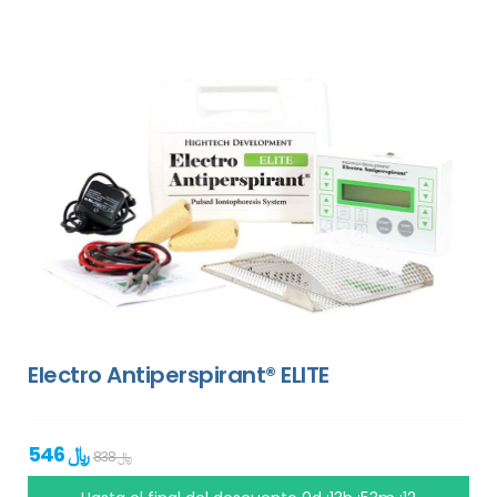
Electro Antiperspirant® ELITE
546 ﷼
838 ﷼