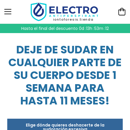
iontoforesis.tienda
Hasta el final del descuento
0d :13h :53m :11
DEJE DE SUDAR EN
CUALQUIER PARTE DE
SU CUERPO DESDE 1
SEMANA PARA
HASTA 11 MESES!
Elige dónde quieres deshacerte de la
sudoración excesiva