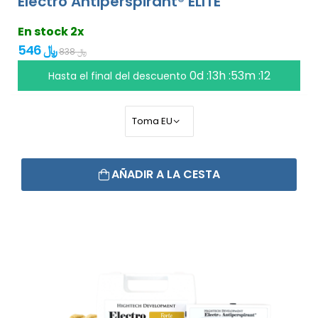
Electro Antiperspirant® ELITE
En stock 2x
546 ﷼
838 ﷼
0d :13h :53m :11
Hasta el final del descuento
AÑADIR A LA CESTA