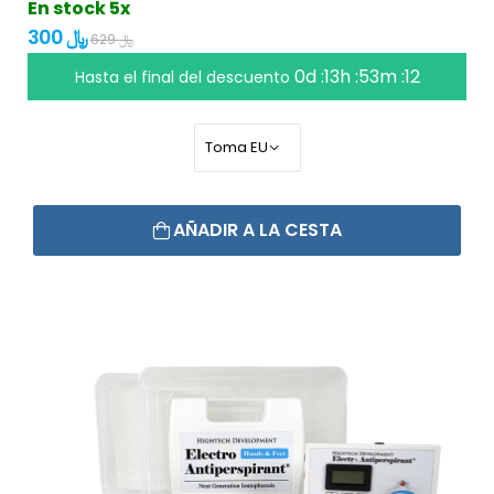
En stock 5x
300 ﷼
629 ﷼
0d :13h :53m :11
Hasta el final del descuento
AÑADIR A LA CESTA