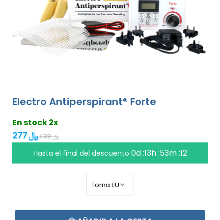
Electro Antiperspirant® Forte
En stock 2x
277 ﷼
488 ﷼
0d :13h :53m :11
Hasta el final del descuento