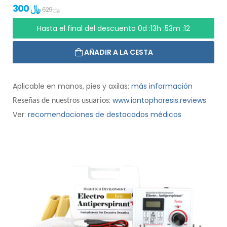
300 ﷼
629 ﷼
Hasta el final del descuento
0d :13h :53m :11
AÑADIR A LA CESTA
Aplicable en manos, pies y axilas:
más información
:
www.iontophoresis.reviews
Reseñas de nuestros usuarios
Ver:
recomendaciones de destacados médicos