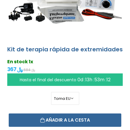
Kit de terapia rápida de extremidades
En stock 1x
367 ﷼
684 ﷼
0d :13h :53m :11
Hasta el final del descuento
AÑADIR A LA CESTA