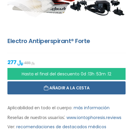
Electro Antiperspirant® Forte
277 ﷼
488 ﷼
Hasta el final del descuento
0d :13h :53m :11
AÑADIR A LA CESTA
Aplicabilidad en todo el cuerpo:
más información
:
www.iontophoresis.reviews
Reseñas de nuestros usuarios
Ver:
recomendaciones de destacados médicos