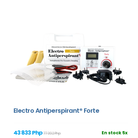
Electro Antiperspirant® Forte
43 833 Php
En stock 5x
77 392 Php