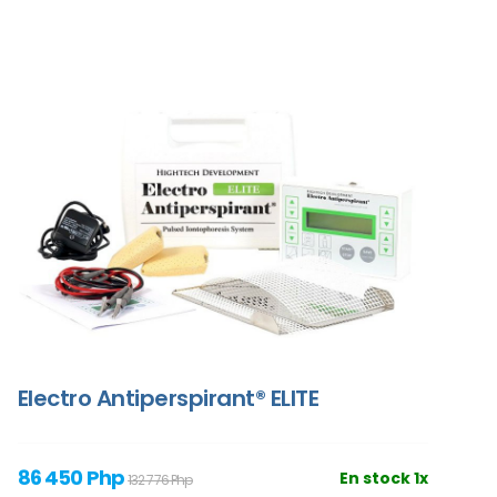
Electro Antiperspirant® ELITE
86 450 Php
En stock 1x
132 776 Php