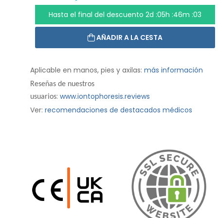
Hasta el final del descuento
2d :05h :46m :01
AÑADIR A LA CESTA
Aplicable en manos, pies y axilas:
más información
Reseñas de nuestros
:
www.iontophoresis.reviews
usuarios
Ver:
recomendaciones de destacados médicos