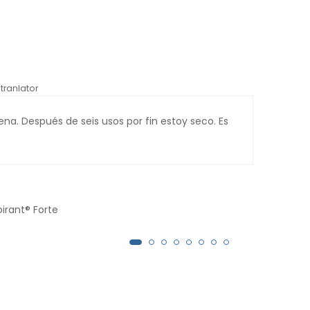
tranlator
*automati
a. Después de seis usos por fin estoy seco. Es
La e
llev
la ú
pirant® Forte