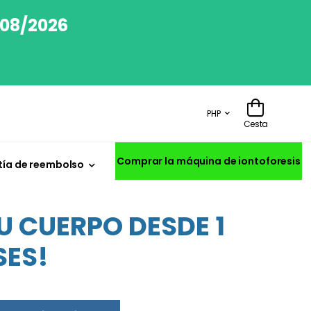
/08/2026
PHP
Cesta
Comprar la máquina de iontoforesis
ía de reembolso
U CUERPO DESDE 1
SES!