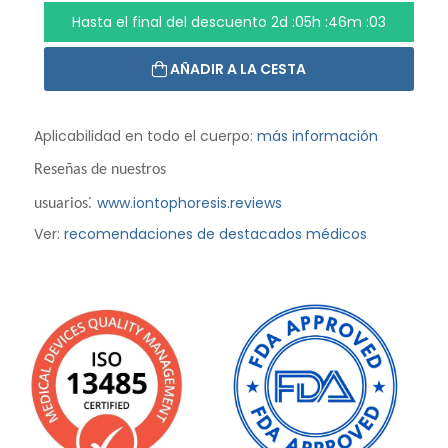
Hasta el final del descuento
2d :05h :46m :01
AÑADIR A LA CESTA
Aplicabilidad en todo el cuerpo:
más información
Reseñas de nuestros
:
www.iontophoresis.reviews
usuarios
Ver:
recomendaciones de destacados médicos