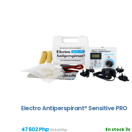
Electro Antiperspirant® Sensitive PRO
47 602 Php
En stock 3x
99 643 Php