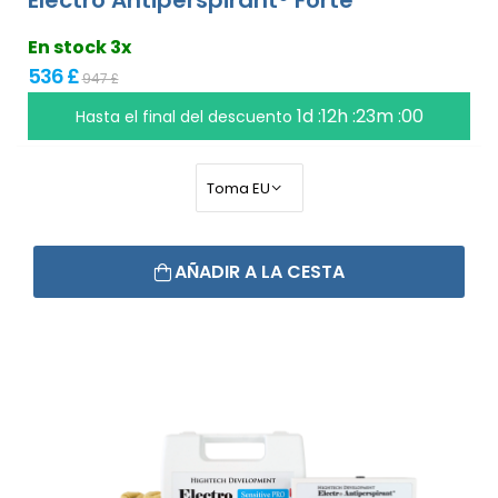
Electro Antiperspirant® Forte
En stock 3x
536 £
947 £
1d :12h :22m :59
Hasta el final del descuento
AÑADIR A LA CESTA