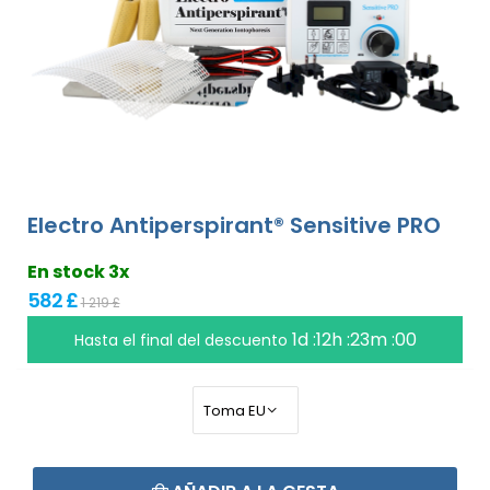
Electro Antiperspirant® Sensitive PRO
En stock 3x
582 £
1 219 £
1d :12h :22m :59
Hasta el final del descuento