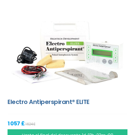
Electro Antiperspirant® ELITE
1 057 £
1 624 £