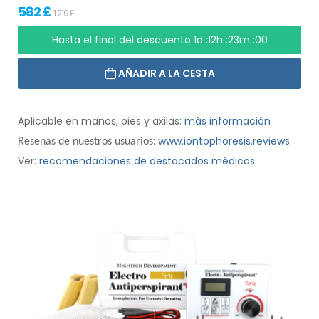
582 £
1 219 £
Hasta el final del descuento
1d :12h :22m :59
AÑADIR A LA CESTA
Aplicable en manos, pies y axilas:
más información
:
www.iontophoresis.reviews
Reseñas de nuestros usuarios
Ver:
recomendaciones de destacados médicos