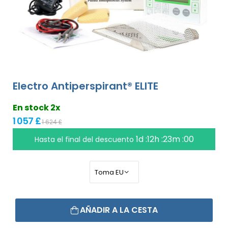
Electro Antiperspirant® ELITE
En stock 2x
1 057 £
1 624 £
1d :12h :22m :59
Hasta el final del descuento
AÑADIR A LA CESTA