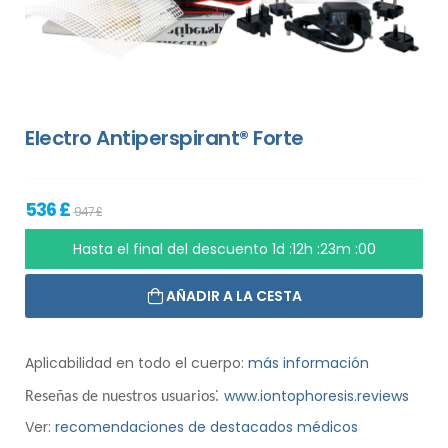
Electro Antiperspirant® Forte
536 £
947 £
Hasta el final del descuento
1d :12h :22m :59
AÑADIR A LA CESTA
Aplicabilidad en todo el cuerpo:
más información
:
www.iontophoresis.reviews
Reseñas de nuestros usuarios
Ver:
recomendaciones de destacados médicos