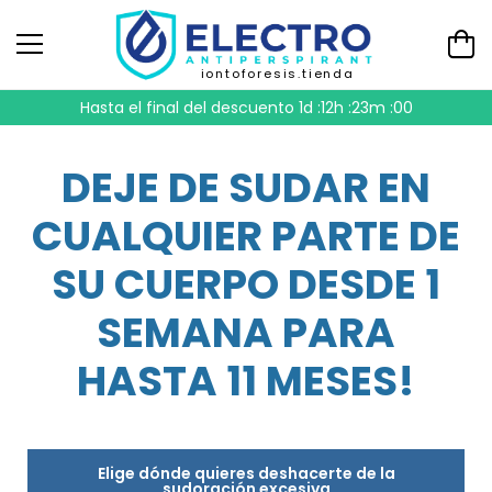
iontoforesis.tienda
Hasta el final del descuento
1d :12h :22m :59
DEJE DE SUDAR EN
CUALQUIER PARTE DE
SU CUERPO DESDE 1
SEMANA PARA
HASTA 11 MESES!
Elige dónde quieres deshacerte de la
sudoración excesiva