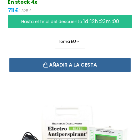
En stock 4x
711 £
1 325 £
1d :12h :22m :59
Hasta el final del descuento
AÑADIR A LA CESTA